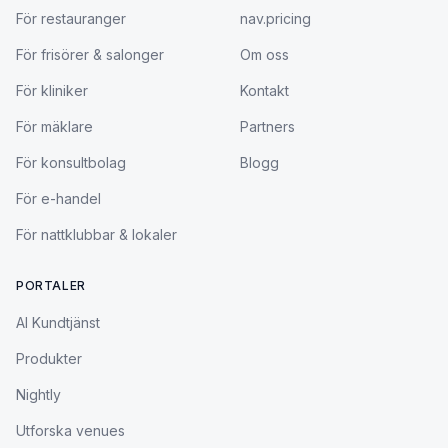
För restauranger
nav.pricing
För frisörer & salonger
Om oss
För kliniker
Kontakt
För mäklare
Partners
För konsultbolag
Blogg
För e-handel
För nattklubbar & lokaler
PORTALER
AI Kundtjänst
Produkter
Nightly
Utforska venues