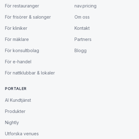
För restauranger
nav.pricing
För frisörer & salonger
Om oss
För kliniker
Kontakt
För mäklare
Partners
För konsultbolag
Blogg
För e-handel
För nattklubbar & lokaler
PORTALER
AI Kundtjänst
Produkter
Nightly
Utforska venues