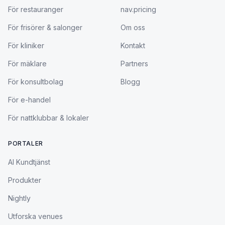
För restauranger
nav.pricing
För frisörer & salonger
Om oss
För kliniker
Kontakt
För mäklare
Partners
För konsultbolag
Blogg
För e-handel
För nattklubbar & lokaler
PORTALER
AI Kundtjänst
Produkter
Nightly
Utforska venues