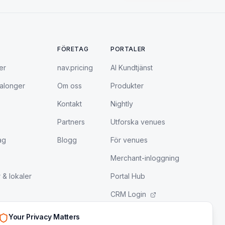
FÖRETAG
PORTALER
er
nav.pricing
AI Kundtjänst
salonger
Om oss
Produkter
Kontakt
Nightly
Partners
Utforska venues
ag
Blogg
För venues
Merchant-inloggning
 & lokaler
Portal Hub
CRM Login
LeadEngine Login
Your Privacy Matters