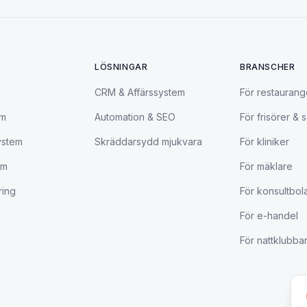
LÖSNINGAR
BRANSCHER
CRM & Affärssystem
För restaurang
em
Automation & SEO
För frisörer & 
ystem
Skräddarsydd mjukvara
För kliniker
em
För mäklare
ring
För konsultbol
För e-handel
För nattklubbar