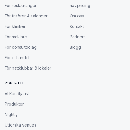
För restauranger
nav.pricing
För frisörer & salonger
Om oss
För kliniker
Kontakt
För mäklare
Partners
För konsultbolag
Blogg
För e-handel
För nattklubbar & lokaler
PORTALER
AI Kundtjänst
Produkter
Nightly
Utforska venues