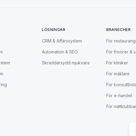
LÖSNINGAR
BRANSCHER
CRM & Affärssystem
För restaurang
em
Automation & SEO
För frisörer & 
ystem
Skräddarsydd mjukvara
För kliniker
em
För mäklare
ring
För konsultbol
För e-handel
För nattklubbar