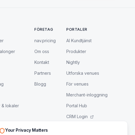
FÖRETAG
PORTALER
er
nav.pricing
AI Kundtjänst
salonger
Om oss
Produkter
Kontakt
Nightly
Partners
Utforska venues
ag
Blogg
För venues
Merchant-inloggning
 & lokaler
Portal Hub
CRM Login
LeadEngine Login
Your Privacy Matters